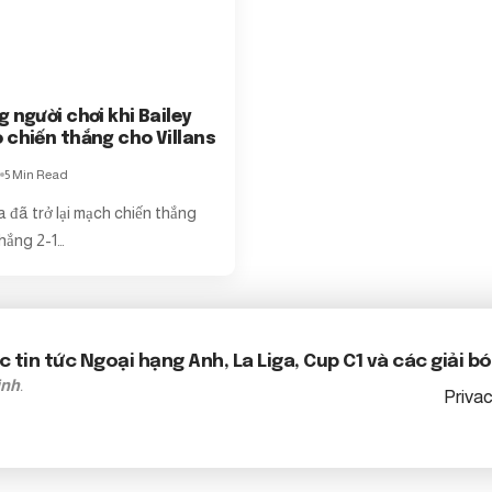
 người chơi khi Bailey
 chiến thắng cho Villans
5 Min Read
a đã trở lại mạch chiến thắng
thắng 2-1…
c tin tức
Ngoại hạng Anh
, La Liga, Cup C1 và các giải 
inh
.
Privac